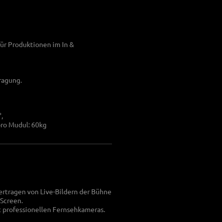
ür Produktionen im In &
ragung.
,
pro Mudul: 60kg
bertragen von Live-Bildern der Bühne
Screen.
t professionellen Fernsehkameras.