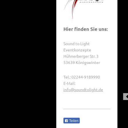
Hier finden Sie uns:
Sound to Light
Eventkonzepte
Hühnerberger Str. 3
53639 Königswinter
Tel.: 02244-9189990
E-Mail:
info@soundtolight.de
Teilen