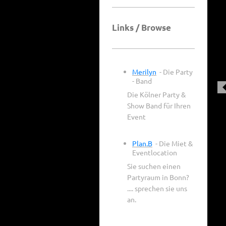
Links / Browse
Merilyn
- Die Party
- Band
Die Kölner Party &
Show Band für Ihren
Event
Plan.B
- Die Miet &
Eventlocation
Sie suchen einen
Partyraum in Bonn?
.... sprechen sie uns
an.