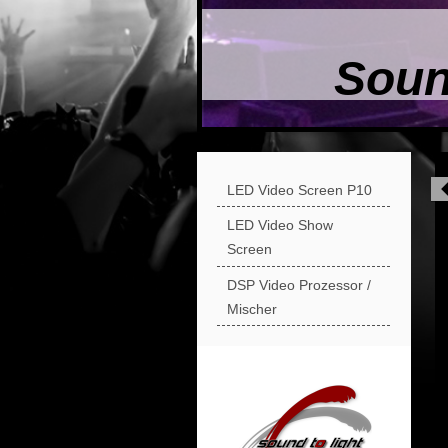
Soun
LED Video Screen P10
LED Video Show
Screen
DSP Video Prozessor /
Mischer