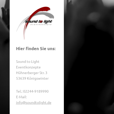
Hier finden Sie uns:
Sound to Light
Eventkonzepte
Hühnerberger Str. 3
53639 Königswinter
Tel.: 02244-9189990
E-Mail:
info@soundtolight.de