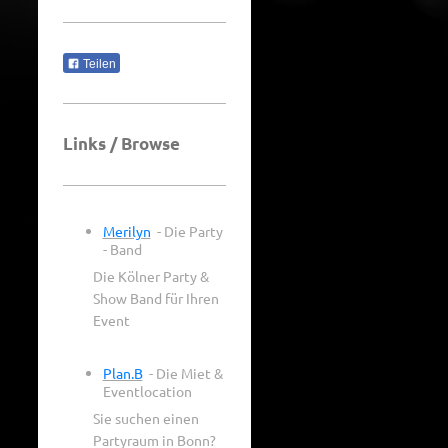
Teilen
Links / Browse
Merilyn
- Die Party
- Band
Die Kölner Party &
Show Band für Ihren
Event
Plan.B
- Die Miet &
Eventlocation
Sie suchen einen
Partyraum in Bonn?