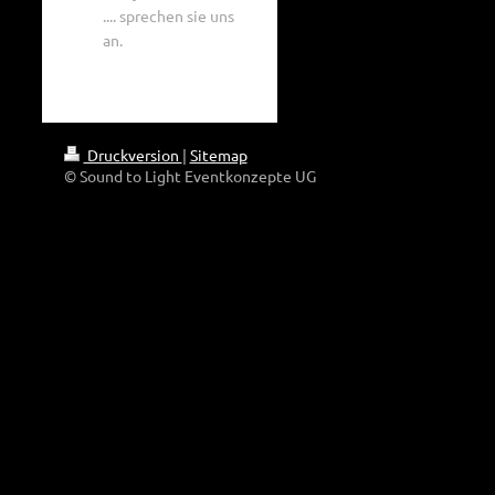
.... sprechen sie uns
an.
Druckversion
|
Sitemap
© Sound to Light Eventkonzepte UG